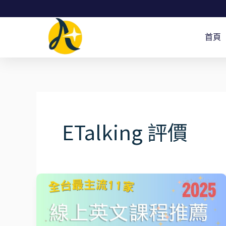
跳
至
首頁
主
要
內
容
ETalking 評價
(2026
最
新)