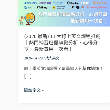
11
大
線
上
英
(2026 最新) 11 大線上英文課程推薦
文
｜熱門補習班優缺點分析、心得分
課
享、最新費用一次看！
程
2026-04-29
/
成人英文
推
線上學英文怎麼選？這篇懶人包幫你搞懂！
薦
[…]
｜
熱
閱讀全文 »
門
補
習