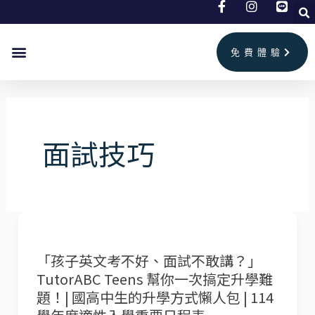
跳
至
主
免費體驗
要
首頁
兒童美語
成人英文
補習班情報
聯絡我們
內
容
面試技巧
「孩
子
「孩子英文考不好、面試不敢講？」
英
TutorABC Teens 幫你一次搞定升學難
文
題！| 國高中生的升學方式懶人包 | 114
考