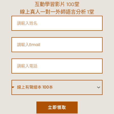
定
互動學習影片 100堂
升
線上真人一對一外師語言分析 1堂
學
Name
難
題！|
Email
國
高
中
Phone
生
的
升
Type
學
方
式
立即領取
懶