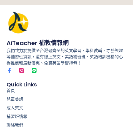
人
包
|
114
AiTeacher 補教情報網
學
我們致力於提供全台灣最齊全的英文學習、學科教輔、才藝興趣
年
等補習班資訊，還有線上英文、美語補習班、英語培訓機構的心
度
得推薦和最新優惠、免費英語學習禮包！
F
L
適
a
i
c
n
性
e
e
Quick Links
b
入
首頁
o
學
兒童美語
o
k
成人英文
重
-
f
補習班情報
要
聯絡我們
日