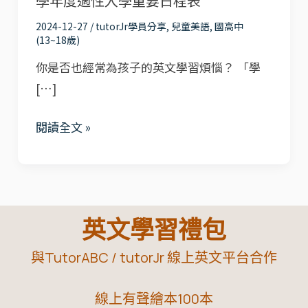
學年度適性入學重要日程表
不
2024-12-27
/
tutorJr學員分享
,
兒童美語
,
國高中
好、
(13~18歲)
面
你是否也經常為孩子的英文學習煩惱？ 「學
試
[…]
不
敢
閱讀全文 »
講？」
TutorABC
Teens
幫
英文學習禮包
你
一
與TutorABC / tutorJr 線上英文平台合作
次
搞
線上有聲繪本100本