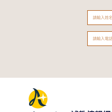
習
班、
Name
大
班
小
Phone
班、
私
人
家
教、
線
上
課
程
優