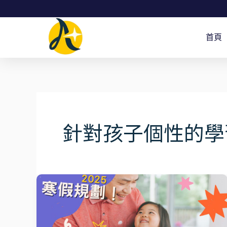
跳
至
首頁
主
要
內
容
針對孩子個性的學
寒
假
英