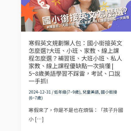
文
規
劃
懶
人
寒假英文規劃懶人包：國小銜接英文
包：
怎麼選?大班、小班、家教、線上課
國
程怎麼選？補習班、大班小班、私人
小
家教、線上課程優缺點一次搞懂 |
5~8歲美語學習不踩雷，考試、口說
銜
一手抓!
接
英
2024-12-31
/
低年級(7~9歲)
,
兒童美語
,
國小銜接
(6~7歲)
文
怎
寒假來了，你是不是也在煩惱：「孩子升國
麼
小 […]
選?