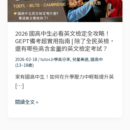
必
看
英
2026 國高中生必看英文檢定全攻略！
文
GEPT備考超實用指南 | 除了全民英檢，
檢
還有哪些高含金量的英文檢定考試？
定
2026-02-18
/
tutorJr學員分享
,
兒童美語
,
國高中
全
(13~18歲)
攻
家有國高中生！如何在升學壓力中輕鬆提升英
略！
[…]
GEPT
備
閱讀全文 »
考
超
實