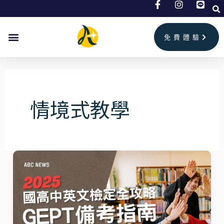
跳
至
主
免費體驗
要
內
容
情境式教學
2026
國
高
中
生