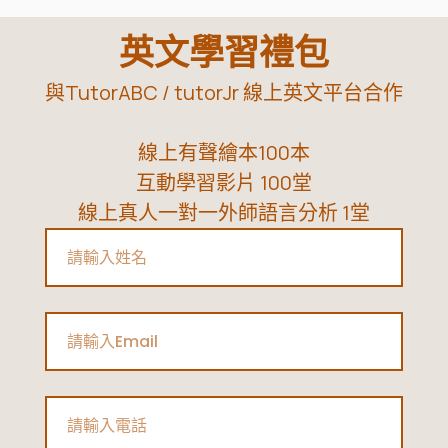
用
指
英文學習禮包
南
與TutorABC / tutorJr 線上英文平台合作
|
除
線上有聲繪本100本
了
互動學習影片 100堂
全
線上真人一對一外師語言分析 1堂
民
Name
英
檢，
還
Email
有
哪
些
Phone
高