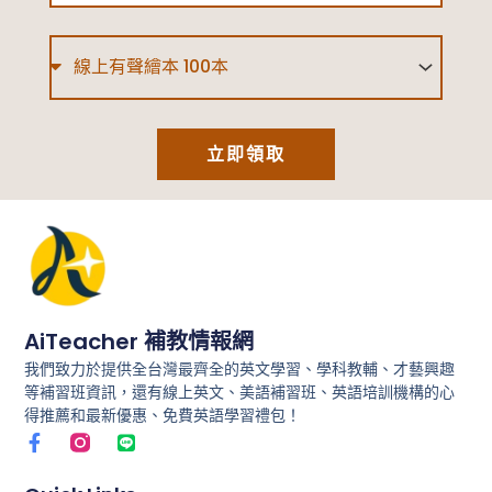
含
Type
金
量
的
立即領取
英
文
檢
定
考
試？
AiTeacher 補教情報網
我們致力於提供全台灣最齊全的英文學習、學科教輔、才藝興趣
等補習班資訊，還有線上英文、美語補習班、英語培訓機構的心
得推薦和最新優惠、免費英語學習禮包！
F
L
a
i
c
n