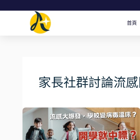
跳
至
首頁
主
要
內
容
家長社群討論流感
開
學
就