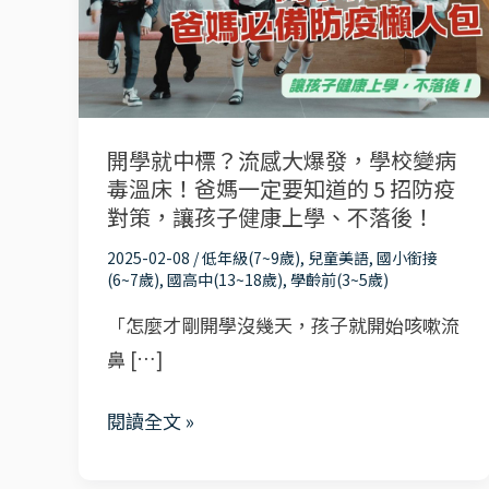
中
標？
流
感
大
開學就中標？流感大爆發，學校變病
爆
毒溫床！爸媽一定要知道的 5 招防疫
發，
對策，讓孩子健康上學、不落後！
學
2025-02-08
/
低年級(7~9歲)
,
兒童美語
,
國小銜接
校
(6~7歲)
,
國高中(13~18歲)
,
學齡前(3~5歲)
變
「怎麼才剛開學沒幾天，孩子就開始咳嗽流
病
鼻 […]
毒
溫
閱讀全文 »
床！
爸