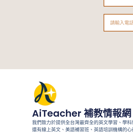
孩
子
Phone
健
康
上
學、
不
落
後！
AiTeacher 補教情報網
我們致力於提供全台灣最齊全的英文學習、學科
還有線上英文、美語補習班、英語培訓機構的心