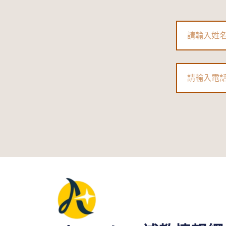
習
班、
Name
大
班
小
Phone
班、
私
人
家
教、
線
上
課
程
優