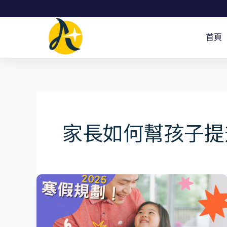
跳
至
首頁
主
要
內
容
家長如何幫孩子提
寒
假
英