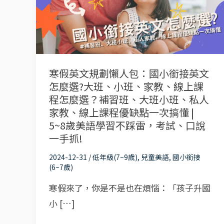
文
規
劃
懶
人
寒假英文規劃懶人包：國小銜接英文
包：
怎麼選?大班、小班、家教、線上課
國
程怎麼選？補習班、大班小班、私人
小
家教、線上課程優缺點一次搞懂 |
5~8歲美語學習不踩雷，考試、口說
銜
一手抓!
接
英
2024-12-31
/
低年級(7~9歲)
,
兒童美語
,
國小銜接
(6~7歲)
文
怎
寒假來了，你是不是也在煩惱：「孩子升國
麼
小 […]
選?