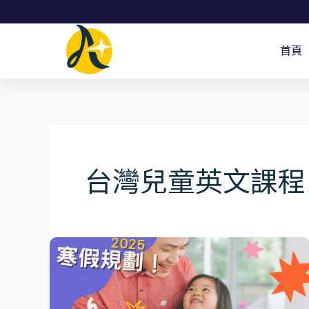
跳
至
首頁
主
要
內
容
台灣兒童英文課程
寒
假
英