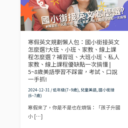
文
規
劃
懶
人
寒假英文規劃懶人包：國小銜接英文
包：
怎麼選?大班、小班、家教、線上課
國
程怎麼選？補習班、大班小班、私人
小
家教、線上課程優缺點一次搞懂 |
5~8歲美語學習不踩雷，考試、口說
銜
一手抓!
接
英
2024-12-31
/
低年級(7~9歲)
,
兒童美語
,
國小銜接
(6~7歲)
文
怎
寒假來了，你是不是也在煩惱：「孩子升國
麼
小 […]
選?