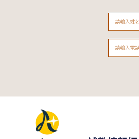
習
班、
Name
大
班
小
Phone
班、
私
人
家
教、
線
上
課
程
優