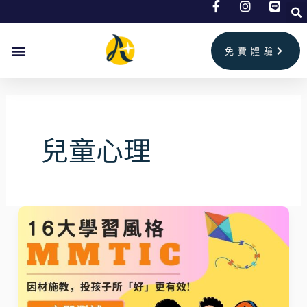
跳
至
主
免費體驗
要
內
容
兒童心理
MMTIC®
探
索
孩
子