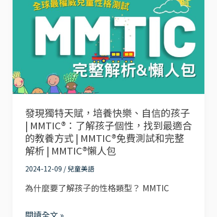
神
現
器！
獨
MMTIC®16
特
型
天
學
賦，
習
培
風
養
格
發現獨特天賦，培養快樂、自信的孩子
快
| MMTIC®：了解孩子個性，找到最適合
懶
樂、
的教養方式 | MMTIC®免費測試和完整
人
自
解析 | MMTIC®懶人包
包
信
2024-12-09
/
兒童美語
的
為什麼要了解孩子的性格類型？ MMTIC
孩
子
閱讀全文 »