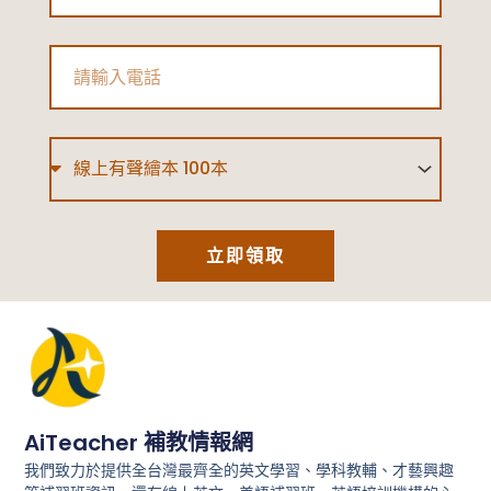
養
方
Phone
式
|
Type
MMTIC®
免
費
立即領取
測
試
和
完
整
解
AiTeacher 補教情報網
析
我們致力於提供全台灣最齊全的英文學習、學科教輔、才藝興趣