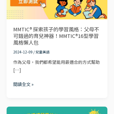
的
學
習
MMTIC® 探索孩子的學習風格：父母不
風
可錯過的育兒神器！MMTIC®16型學習
格：
風格懶人包
父
2024-12-09
/
兒童美語
母
不
作為父母，我們都希望能用最適合的方式幫助
可
[…]
錯
閱讀全文 »
過
的
育
兒
發