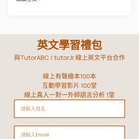
|
MMTIC®：
了
解
孩
英文學習禮包
子
與TutorABC / tutorJr 線上英文平台合作
個
性，
線上有聲繪本100本
找
互動學習影片 100堂
到
線上真人一對一外師語言分析 1堂
最
Name
適
合
的
Email
教