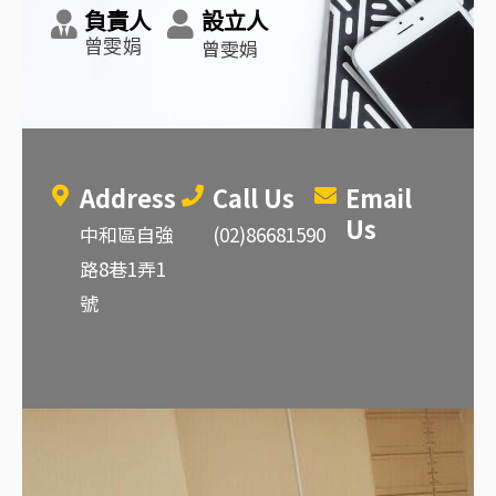
負責人
設立人
曾雯娟
曾雯娟
Address
Call Us
Email
Us
中和區自強
(02)86681590
路8巷1弄1
號