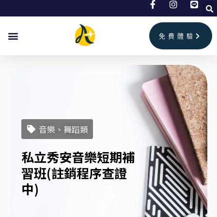
跳
至
主
免費體驗
要
內
容
音樂、舞蹈類
私立秀安音樂短期補
習班(註銷程序查證
中)