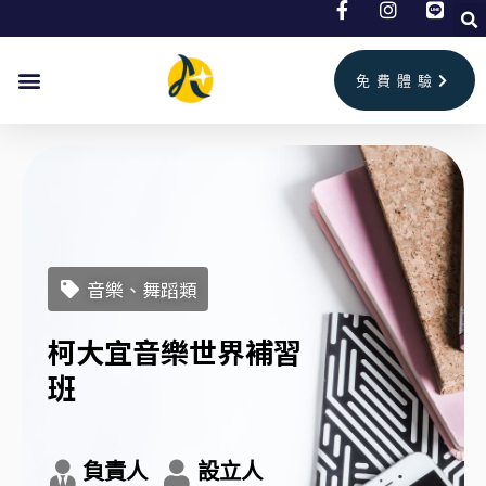
跳
至
主
免費體驗
要
內
容
音樂、舞蹈類
柯大宜音樂世界補習
班
負責人
設立人