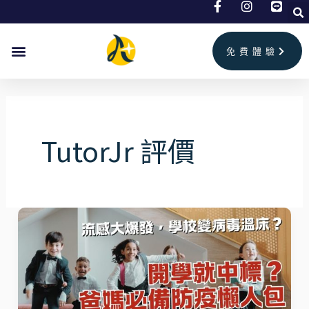
跳
至
主
免費體驗
要
內
容
TutorJr 評價
開
學
就
中
標？