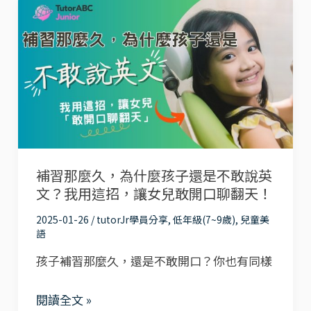
補
一
習
定
那
要
麼
知
久，
道
為
的
什
5
麼
招
補習那麼久，為什麼孩子還是不敢說英
孩
防
文？我用這招，讓女兒敢開口聊翻天！
子
疫
還
2025-01-26
/
tutorJr學員分享
,
低年級(7~9歲)
,
兒童美
對
語
是
策，
孩子補習那麼久，還是不敢開口？你也有同樣
不
讓
敢
孩
閱讀全文 »
說
子