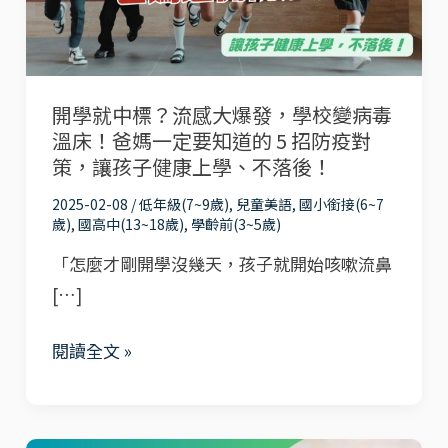
流
感
大
開學就中標？流感大爆發，學校變病毒
爆
溫床！爸媽一定要知道的 5 招防疫對
發，
策，讓孩子健康上學、不落後！
學
2025-02-08
/
低年級(7~9歲)
,
兒童美語
,
國小銜接(6~7
校
歲)
,
國高中(13~18歲)
,
學齡前(3~5歲)
變
「怎麼才剛開學沒幾天，孩子就開始咳嗽流鼻
病
[…]
毒
溫
閱讀全文 »
床！
爸
媽