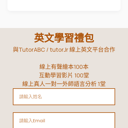
英
健
文？
康
我
上
用
學、
英文學習禮包
這
不
與TutorABC / tutorJr 線上英文平台合作
招，
落
讓
後！
線上有聲繪本100本
女
互動學習影片 100堂
兒
線上真人一對一外師語言分析 1堂
敢
Name
開
口
聊
Email
翻