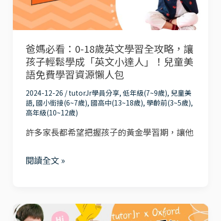
18
項
得
歲
最
英
適
爸媽必看：0-18歲英文學習全攻略，讓
文
合
孩子輕鬆學成「英文小達人」！兒童美
學
你！
語免費學習資源懶人包
習
2024-12-26
/
tutorJr學員分享
,
低年級(7~9歲)
,
兒童美
全
語
,
國小銜接(6~7歲)
,
國高中(13~18歲)
,
學齡前(3~5歲)
,
攻
高年級(10~12歲)
略，
許多家長都希望把握孩子的黃金學習期，讓他
讓
孩
閱讀全文 »
子
輕
鬆
線
學