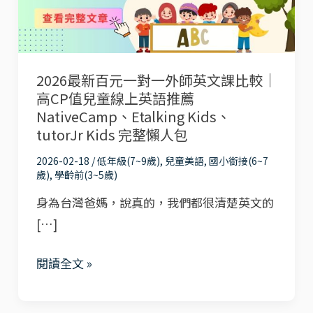
一
對
一
2026最新百元一對一外師英文課比較｜
外
高CP值兒童線上英語推薦
師
NativeCamp、Etalking Kids、
英
tutorJr Kids 完整懶人包
文
2026-02-18
/
低年級(7~9歲)
,
兒童美語
,
國小銜接(6~7
課
歲)
,
學齡前(3~5歲)
比
身為台灣爸媽，說真的，我們都很清楚英文的
較
[…]
｜
高
閱讀全文 »
CP
值