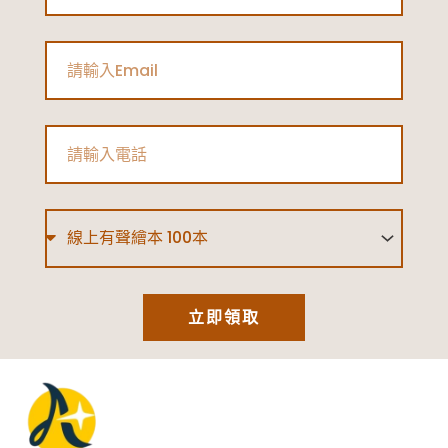
tutorJr
心
Email
得
分
享
Phone
Type
立即領取