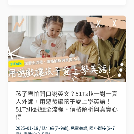
樣
做，
讓
孩
她
子
幼
害
稚
怕
園
開
就
口
考
說
過
英
孩子害怕開口說英文？51Talk一對一真
劍
文？
人外師，用遊戲讓孩子愛上學英語！
橋
51Talk
51Talk試聽全流程、價格解析與真實心
英
一
得
檢！
對
2025-01-18
/
低年級(7~9歲)
,
兒童美語
,
國小銜接(6~7
一