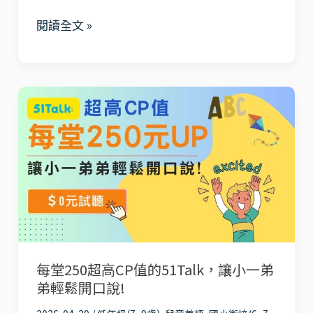
必
懶
閱讀全文 »
看！
人
一
包
對
每
一
堂
線
250
上
超
美
高
語
CP
課
值
程，
的
讓
每堂250超高CP值的51Talk，讓小一弟
51Talk，
孩
弟輕鬆開口說!
讓
子