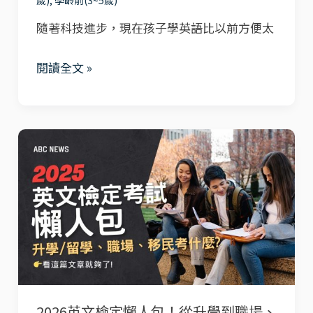
歲)
,
學齡前(3~5歲)
真
隨著科技進步，現在孩子學英語比以前方便太
人
外
閱讀全文 »
師，
用
遊
2026
戲
英
讓
文
孩
檢
子
定
愛
懶
上
人
學
包！
英
2026英文檢定懶人包！從升學到職場、
從