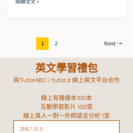
閱讀全文 »
資
缺
源
點
懶
深
人
度
包
1
2
Next
→
評
測
｜
英文學習禮包
2026
與TutorABC / tutorJr 線上英文平台合作
年
最
線上有聲繪本100本
新
互動學習影片 100堂
價
線上真人一對一外師語言分析 1堂
格
Name
|