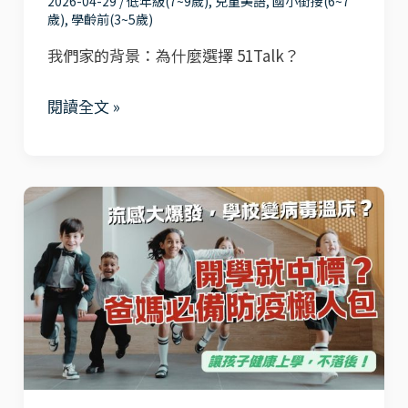
小
2026-04-29
/
低年級(7~9歲)
,
兒童美語
,
國小銜接(6~7
在
歲)
,
學齡前(3~5歲)
一
家
我們家的背景：為什麼選擇 51Talk？
弟
就
弟
能
閱讀全文 »
輕
接
鬆
軌
開
國
口
開
際
說!
學
就
中
標？
流
感
大