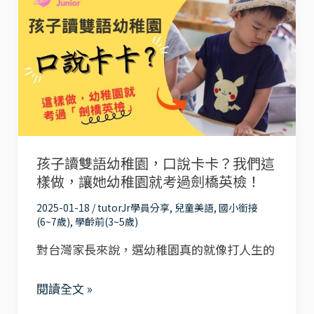
子
析，
學、
讀
幫
不
雙
孩
落
語
子
後！
幼
找
稚
到
園，
最
孩子讀雙語幼稚園，口說卡卡？我們這
口
適
樣做，讓她幼稚園就考過劍橋英檢！
說
合
卡
2025-01-18
/
tutorJr學員分享
,
兒童美語
,
國小銜接
的
(6~7歲)
,
學齡前(3~5歲)
卡？
學
對台灣家長來說，選幼稚園真的就像打人生的
我
習
們
方
閱讀全文 »
這
式！