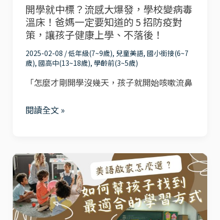
開學就中標？流感大爆發，學校變病毒
爆
溫床！爸媽一定要知道的 5 招防疫對
發，
策，讓孩子健康上學、不落後！
學
2025-02-08
/
低年級(7~9歲)
,
兒童美語
,
國小銜接(6~7
校
歲)
,
國高中(13~18歲)
,
學齡前(3~5歲)
變
「怎麼才剛開學沒幾天，孩子就開始咳嗽流鼻
病
毒
閱讀全文 »
溫
床！
爸
美
媽
語
一
啟
定
蒙
要