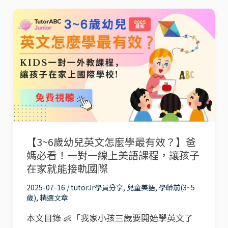
兒
【3~6
童
歲
線
幼
上
兒
英
英
語
文
推
怎
薦
麼
NativeCamp、
【3~6歲幼兒英文怎麼學最有效？】爸
學
Etalking
媽必看！一對一線上美語課程，讓孩子
最
Kids、
在家就能接軌國際
有
tutorJr
2025-07-16
/
tutorJr學員分享
,
兒童美語
,
學齡前(3~5
效？】
Kids
歲)
,
精選文章
爸
完
本文目錄 👶「我家小孩三歲要開始學英文了
媽
整