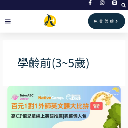
跳
文
至
章
主
分
免費體驗
要
頁
內
容
學齡前(3~5歲)
2026
最
新
百
元