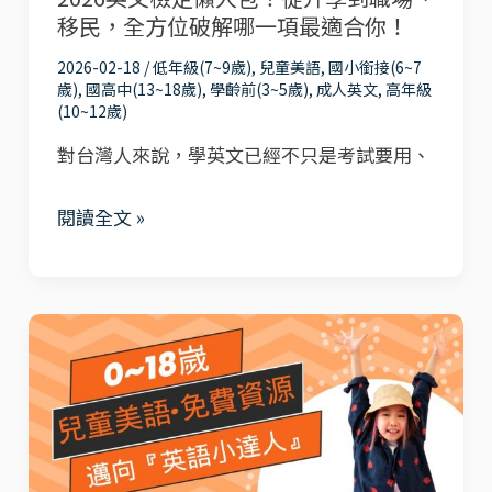
語！
移民，全方位破解哪一項最適合你！
升
51Talk
學
2026-02-18
/
低年級(7~9歲)
,
兒童美語
,
國小銜接(6~7
試
歲)
,
國高中(13~18歲)
,
學齡前(3~5歲)
,
成人英文
,
高年級
到
聽
(10~12歲)
職
全
對台灣人來說，學英文已經不只是考試要用、
場、
流
移
程、
閱讀全文 »
民，
價
全
格
方
解
爸
位
析
媽
破
與
必
解
真
看：
哪
實
0-
一
心