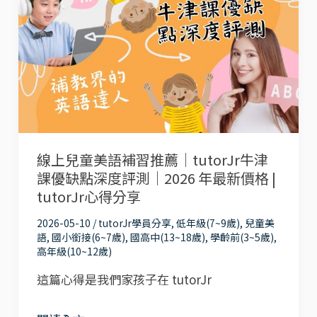
上
成
兒
「英
童
文
美
小
語
達
補
人」！
習
兒
線上兒童美語補習推薦｜tutorJr牛津
推
童
課優缺點深度評測｜2026 年最新價格 |
薦
美
tutorJr心得分享
｜
語
2026-05-10
/
tutorJr學員分享
,
低年級(7~9歲)
,
兒童美
tutorJr
免
語
,
國小銜接(6~7歲)
,
國高中(13~18歲)
,
學齡前(3~5歲)
,
牛
高年級(10~12歲)
費
津
這篇心得是我們家孩子在 tutorJr
學
課
習
優