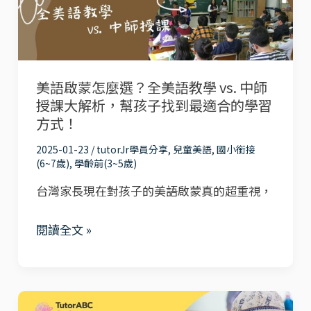
怎
知
麼
道
選？
的
全
5
美語啟蒙怎麼選？全美語教學 vs. 中師
美
招
授課大解析，幫孩子找到最適合的學習
語
防
方式！
教
疫
2025-01-23
/
tutorJr學員分享
,
兒童美語
,
國小銜接
學
對
(6~7歲)
,
學齡前(3~5歲)
vs.
策，
台灣家長現在對孩子的美語啟蒙真的超重視，
中
讓
師
孩
閱讀全文 »
授
子
課
健
大
康
孩
解
上