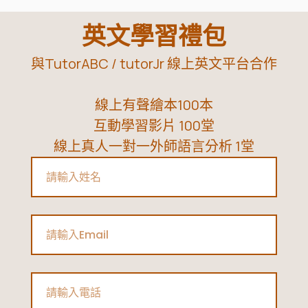
一
定
英文學習禮包
要
與TutorABC / tutorJr 線上英文平台合作
知
道
線上有聲繪本100本
的
互動學習影片 100堂
5
線上真人一對一外師語言分析 1堂
招
Name
防
疫
對
Email
策，
讓
孩
Phone
子