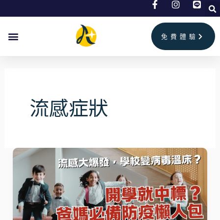
跳
至
主
免費體驗
要
內
容
流感症狀
開
學
就
中
標？