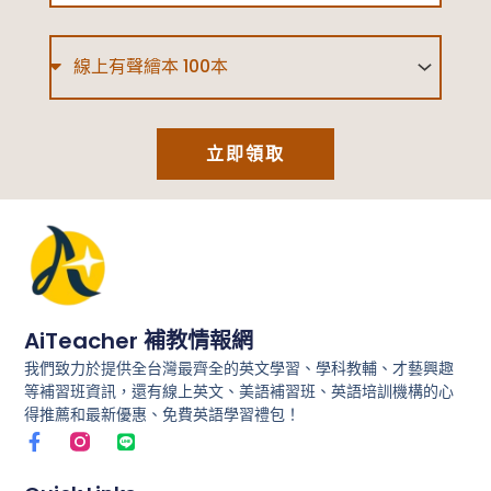
健
Type
康
上
學、
立即領取
不
落
後！
AiTeacher 補教情報網
我們致力於提供全台灣最齊全的英文學習、學科教輔、才藝興趣
等補習班資訊，還有線上英文、美語補習班、英語培訓機構的心
得推薦和最新優惠、免費英語學習禮包！
F
L
a
i
c
n