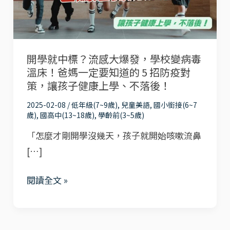
流
感
大
開學就中標？流感大爆發，學校變病毒
爆
溫床！爸媽一定要知道的 5 招防疫對
發，
策，讓孩子健康上學、不落後！
學
2025-02-08
/
低年級(7~9歲)
,
兒童美語
,
國小銜接(6~7
校
歲)
,
國高中(13~18歲)
,
學齡前(3~5歲)
變
「怎麼才剛開學沒幾天，孩子就開始咳嗽流鼻
病
[…]
毒
溫
閱讀全文 »
床！
爸
媽