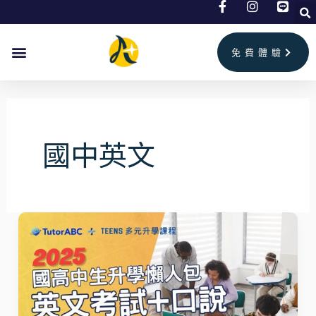
跳
至
主
免費體驗
要
內
容
國中英文
「孩
子
英
文
考