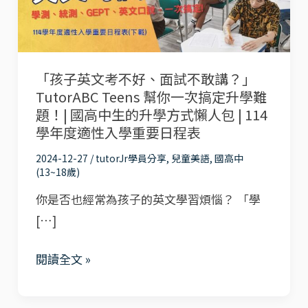
不
好、
面
「孩子英文考不好、面試不敢講？」
試
TutorABC Teens 幫你一次搞定升學難
不
題！| 國高中生的升學方式懶人包 | 114
敢
學年度適性入學重要日程表
講？」
2024-12-27
/
tutorJr學員分享
,
兒童美語
,
國高中
TutorABC
(13~18歲)
Teens
你是否也經常為孩子的英文學習煩惱？ 「學
幫
[…]
你
一
閱讀全文 »
次
搞