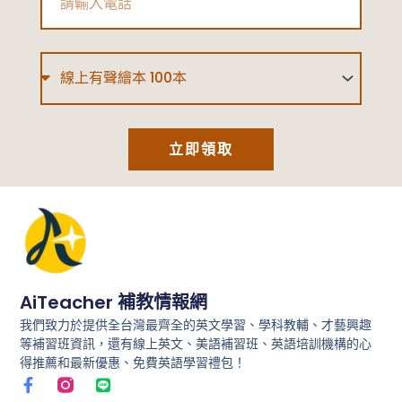
人
包
Type
|
114
學
立即領取
年
度
適
性
入
AiTeacher 補教情報網
學
我們致力於提供全台灣最齊全的英文學習、學科教輔、才藝興趣
重
等補習班資訊，還有線上英文、美語補習班、英語培訓機構的心
要
得推薦和最新優惠、免費英語學習禮包！
F
L
日
a
i