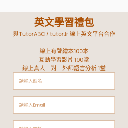
定
升
英文學習禮包
學
難
與TutorABC / tutorJr 線上英文平台合作
題！|
國
線上有聲繪本100本
高
互動學習影片 100堂
中
線上真人一對一外師語言分析 1堂
生
Name
的
升
學
Email
方
式
Phone
懶