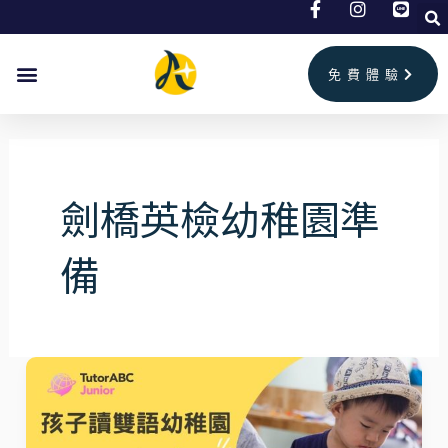
跳
至
主
免費體驗
要
內
容
劍橋英檢幼稚園準
備
孩
子
讀