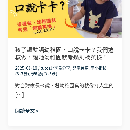
雙
語
幼
稚
園，
孩子讀雙語幼稚園，口說卡卡？我們這
口
樣做，讓她幼稚園就考過劍橋英檢！
說
卡
2025-01-18
/
tutorJr學員分享
,
兒童美語
,
國小銜接
(6~7歲)
,
學齡前(3~5歲)
卡？
對台灣家長來說，選幼稚園真的就像打人生的
我
[…]
們
這
閱讀全文 »
樣
做，