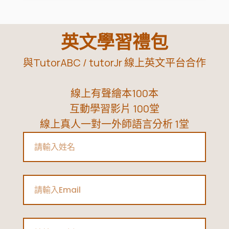
讓
她
幼
英文學習禮包
稚
與TutorABC / tutorJr 線上英文平台合作
園
就
線上有聲繪本100本
考
互動學習影片 100堂
過
線上真人一對一外師語言分析 1堂
劍
Name
橋
英
檢！
Email
Phone