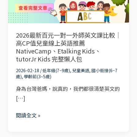
一
對
一
2026最新百元一對一外師英文課比較｜
外
高CP值兒童線上英語推薦
師
NativeCamp、Etalking Kids、
英
tutorJr Kids 完整懶人包
文
2026-02-18
/
低年級(7~9歲)
,
兒童美語
,
國小銜接(6~7
課
歲)
,
學齡前(3~5歲)
比
身為台灣爸媽，說真的，我們都很清楚英文的
較
[…]
｜
高
閱讀全文 »
CP
值