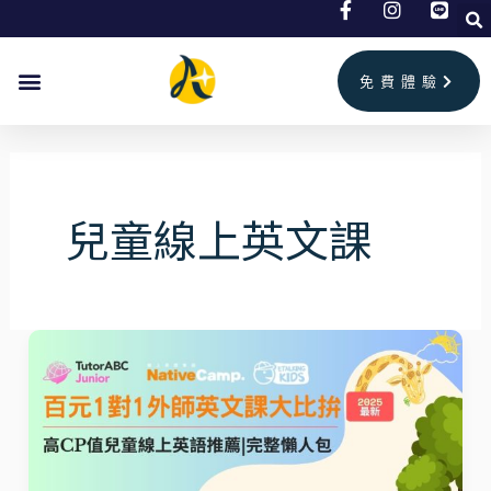
跳
至
主
免費體驗
要
內
容
兒童線上英文課
2026
最
新
百
元