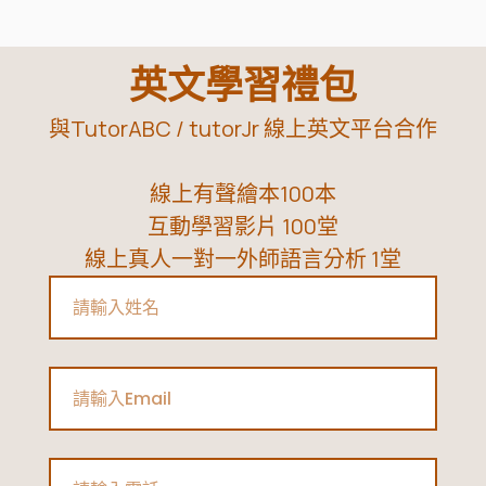
兒
童
英文學習禮包
線
上
與TutorABC / tutorJr 線上英文平台合作
英
語
線上有聲繪本100本
推
互動學習影片 100堂
薦
線上真人一對一外師語言分析 1堂
NativeCamp、
Name
Etalking
Kids、
tutorJr
Email
Kids
完
Phone
整