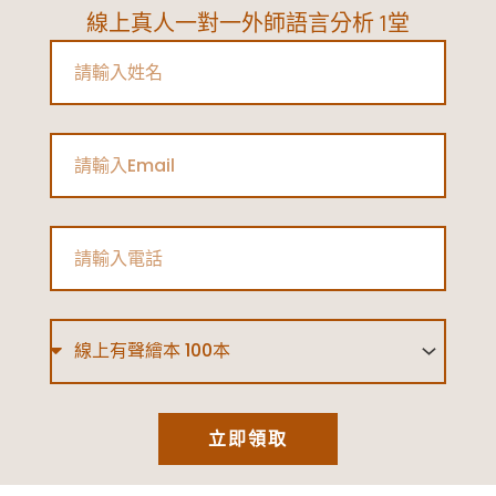
一
線上真人一對一外師語言分析 1堂
定
Name
要
知
道
Email
的
5
Phone
招
防
疫
Type
對
策，
讓
立即領取
孩
子