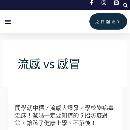
跳
至
主
免費體驗
要
首頁
兒童美語
成人英文
補習班情報
聯絡我們
內
容
流感 vs 感冒
開
學
開學就中標？流感大爆發，學校變病毒
就
溫床！爸媽一定要知道的 5 招防疫對
中
策，讓孩子健康上學、不落後！
標？