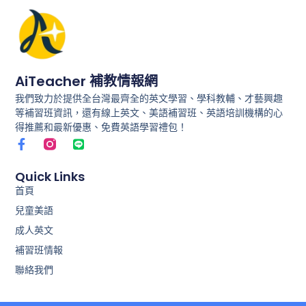
健
康
上
AiTeacher 補教情報網
學、
我們致力於提供全台灣最齊全的英文學習、學科教輔、才藝興趣
不
等補習班資訊，還有線上英文、美語補習班、英語培訓機構的心
落
得推薦和最新優惠、免費英語學習禮包！
F
L
後！
a
i
c
n
e
e
Quick Links
b
首頁
o
兒童美語
o
k
成人英文
-
f
補習班情報
聯絡我們