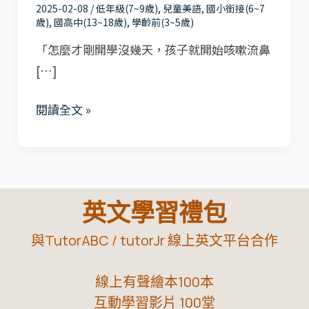
2025-02-08
/
低年級(7~9歲)
,
兒童美語
,
國小銜接(6~7
流
歲)
,
國高中(13~18歲)
,
學齡前(3~5歲)
感
「怎麼才剛開學沒幾天，孩子就開始咳嗽流鼻
大
[…]
爆
發，
閱讀全文 »
學
校
變
病
英文學習禮包
毒
溫
與TutorABC / tutorJr 線上英文平台合作
床！
爸
線上有聲繪本100本
媽
互動學習影片 100堂