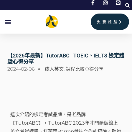
跳
至
主
免費體驗
要
內
容
【2026年最新】TutorABC TOEIC、IELTS 檢定體
驗心得分享
2024-02-06
成人英文
,
課程比較心得分享
這次介紹的檢定考試品牌，是老品牌
【TutorABC】，TutorABC 2023年才開始做線上
英文考試課程，打著跟Barron雜誌合作的招牌。聽說