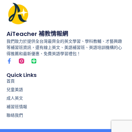
AiTeacher 補教情報網
我們致力於提供全台灣最齊全的英文學習、學科教輔、才藝興趣
等補習班資訊，還有線上英文、美語補習班、英語培訓機構的心
得推薦和最新優惠、免費英語學習禮包！
F
L
a
i
c
n
e
e
Quick Links
b
首頁
o
兒童美語
o
k
成人英文
-
f
補習班情報
聯絡我們