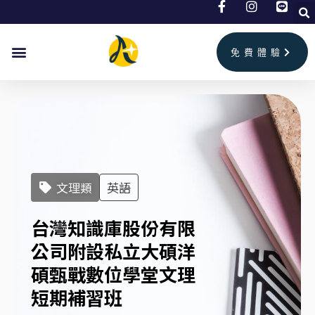
跳
至
主
免費體驗
要
內
容
文理類
英語
台灣知識庫股份有限
公司附設私立大碩洋
碩甄戰數位學堂文理
短期補習班