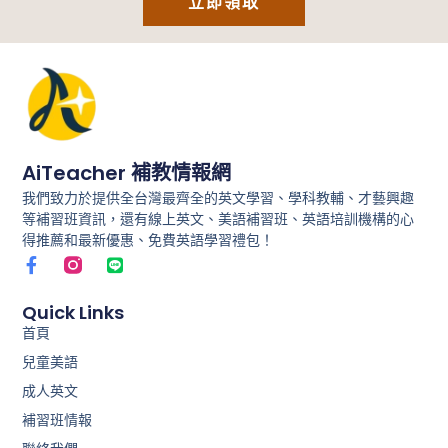
立即領取
AiTeacher 補教情報網
我們致力於提供全台灣最齊全的英文學習、學科教輔、才藝興趣
等補習班資訊，還有線上英文、美語補習班、英語培訓機構的心
得推薦和最新優惠、免費英語學習禮包！
F
L
a
i
c
n
e
e
Quick Links
b
首頁
o
兒童美語
o
k
成人英文
-
f
補習班情報