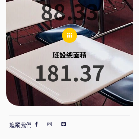
88.33
班設總面積
181.37
追蹤我們