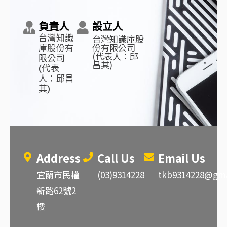
負責人
設立人
台灣知識庫股
台灣知識
份有限公司
庫股份有
(代表人：邱
限公司
昌其)
(代表
人：邱昌
其)
Address
Call Us
Email Us
宜蘭市民權
(03)9314228
tkb9314228@gma
新路62號2
樓