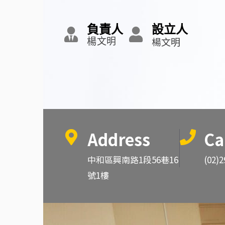
負責人
設立人
楊文明
楊文明
Address
Ca
中和區興南路1段56巷16
(02)
號1樓