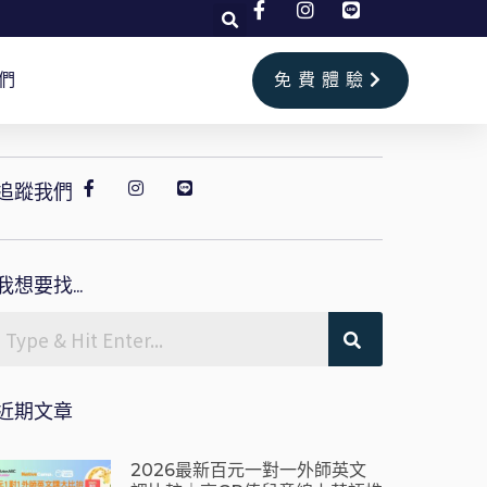
們
免費體驗
追蹤我們
我想要找...
近期文章
2026最新百元一對一外師英文