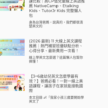
課比較｜高CP值兒童線上英語推
薦 NativeCamp、Etalking
Kids、tutorJr Kids 完整懶人
包
身為台灣爸媽，說真的，我們都很清
楚英文的
(2026 最新) 11 大線上英文課程
推薦｜熱門補習班優缺點分析、
心得分享、最新費用一次看！
線上學英文怎麼選？這篇懶人包幫你
搞懂！
【3~6歲幼兒英文怎麼學最有
效？】爸媽必看！一對一線上美
語課程，讓孩子在家就能接軌國
際
本文目錄 👶「我家小孩三歲要開始學
英文了