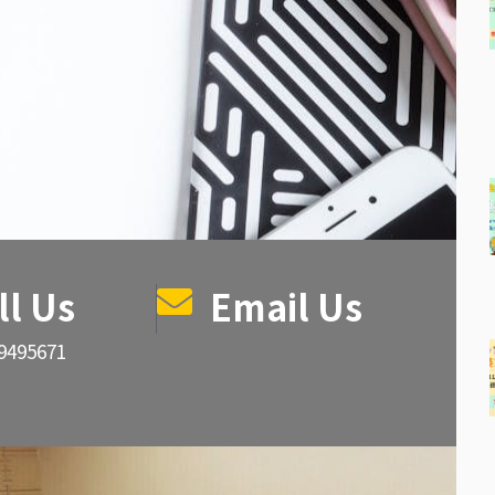
ll Us
Email Us
29495671