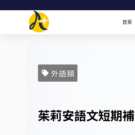
跳
至
首頁
主
要
內
容
外語類
茱莉安語文短期補