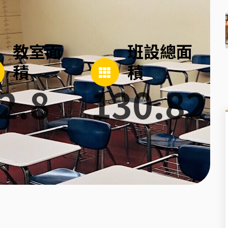
教室面
班設總面
積
積
2.8
130.82