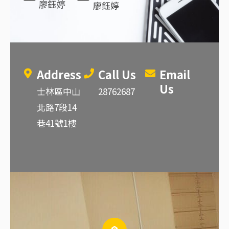
廖鈺婷
廖鈺婷
Address
Call Us
Email
Us
士林區中山
28762687
北路7段14
巷41號1樓