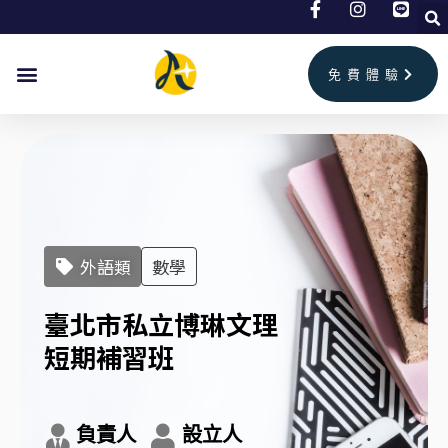
跳
至
主
免費體驗
要
內
容
外語類
數學
臺北市私立博琳文理
短期補習班
負責人
設立人