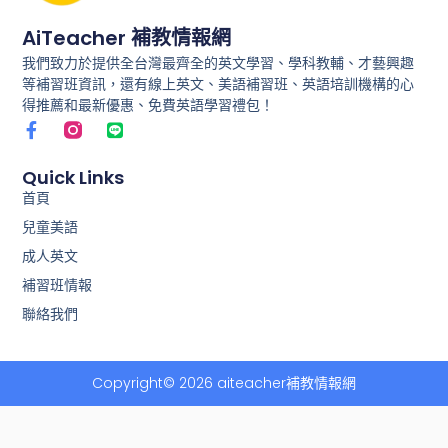
AiTeacher 補教情報網
我們致力於提供全台灣最齊全的英文學習、學科教輔、才藝興趣
等補習班資訊，還有線上英文、美語補習班、英語培訓機構的心
得推薦和最新優惠、免費英語學習禮包！
F
L
a
i
c
n
e
e
Quick Links
b
首頁
o
兒童美語
o
k
成人英文
-
f
補習班情報
聯絡我們
Copyright© 2026 aiteacher補教情報網