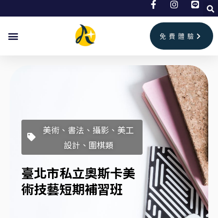
跳
至
主
免費體驗
要
內
容
美術、書法、攝影、美工
設計、圍棋類
臺北市私立奧斯卡美
術技藝短期補習班