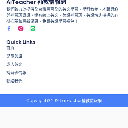
AiTeacher 補教情報網
我們致力於提供全台灣最齊全的英文學習、學科教輔、才藝興趣
等補習班資訊，還有線上英文、美語補習班、英語培訓機構的心
得推薦和最新優惠、免費英語學習禮包！
F
L
a
i
c
n
e
e
Quick Links
b
首頁
o
兒童美語
o
k
成人英文
-
f
補習班情報
聯絡我們
Copyright© 2026 aiteacher補教情報網