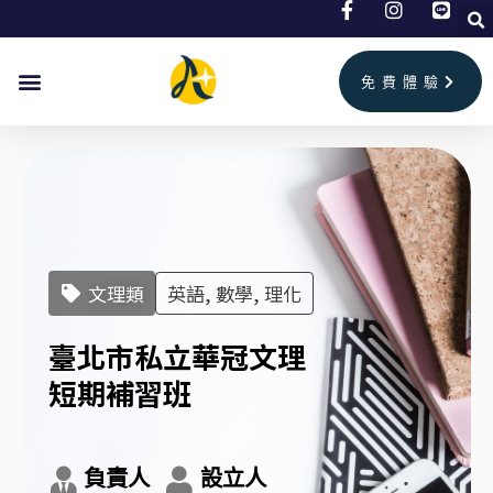
跳
至
主
免費體驗
要
內
容
文理類
英語, 數學, 理化
臺北市私立華冠文理
短期補習班
負責人
設立人