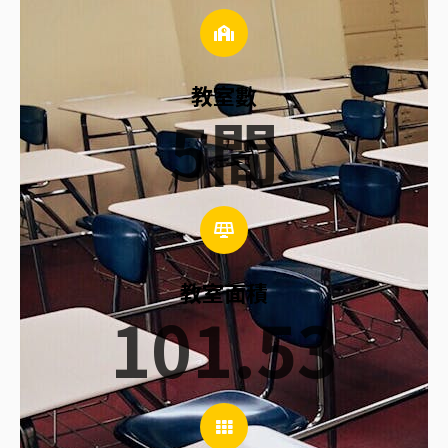
教室數
5
間
教室面積
101.53