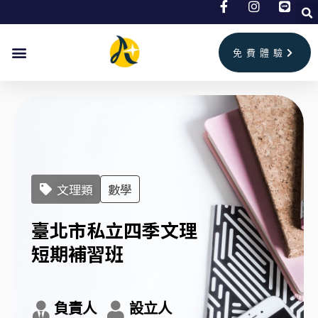
跳
至
主
免費體驗
要
內
容
文理類
數學
臺北市私立四季文理
短期補習班
負責人
設立人