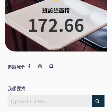
班設總面積
172.66
追蹤我們
我想要找...