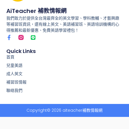
AiTeacher 補教情報網
我們致力於提供全台灣最齊全的英文學習、學科教輔、才藝興趣
等補習班資訊，還有線上英文、美語補習班、英語培訓機構的心
得推薦和最新優惠、免費英語學習禮包！
F
L
a
i
c
n
e
e
Quick Links
b
首頁
o
兒童美語
o
k
成人英文
-
f
補習班情報
聯絡我們
Copyright© 2026 aiteacher補教情報網