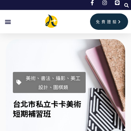
跳
至
主
免費體驗
要
內
容
美術、書法、攝影、美工
設計、圍棋類
台北市私立卡卡美術
短期補習班