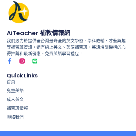
AiTeacher 補教情報網
我們致力於提供全台灣最齊全的英文學習、學科教輔、才藝興趣
等補習班資訊，還有線上英文、美語補習班、英語培訓機構的心
得推薦和最新優惠、免費英語學習禮包！
F
L
a
i
c
n
e
e
Quick Links
b
首頁
o
兒童美語
o
k
成人英文
-
f
補習班情報
聯絡我們