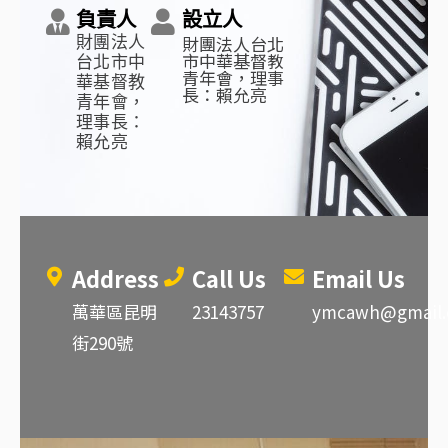
負責人
設立人
財團法人台北
財團法人
市中華基督教
台北市中
青年會，理事
華基督教
長：賴允亮
青年會，
理事長：
賴允亮
Address
Call Us
Email Us
萬華區昆明
23143757
ymcawh@gmail
街290號