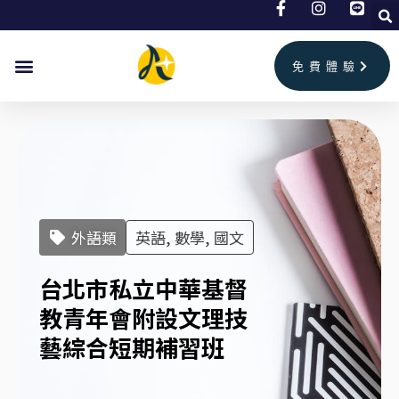
跳
至
主
免費體驗
要
內
容
外語類
英語, 數學, 國文
台北市私立中華基督
教青年會附設文理技
藝綜合短期補習班