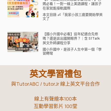
媽必看！一對一線上美語課程，讓孩子
在家就能接軌國際
本文目錄 👶「我家小孩三歲要開始學英
文了
【國小升國中必看】這年紀適合先修
嗎？還是該出國開眼界？｜含 51Talk
英文外師課程分享
國小升國中，是孩子人生中第一個「學
習轉彎
英文學習禮包
與TutorABC / tutorJr 線上英文平台合作
線上有聲繪本100本
互動學習影片 100堂