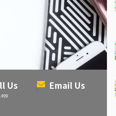
ll Us
Email Us
1499