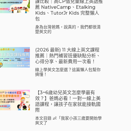
課比較｜高CP值兒童線上英語推
薦 NativeCamp、Etalking
Kids、tutorJr Kids 完整懶人
包
身為台灣爸媽，說真的，我們都很清
楚英文的
(2026 最新) 11 大線上英文課程
推薦｜熱門補習班優缺點分析、
心得分享、最新費用一次看！
線上學英文怎麼選？這篇懶人包幫你
搞懂！
【3~6歲幼兒英文怎麼學最有
效？】爸媽必看！一對一線上美
語課程，讓孩子在家就能接軌國
際
本文目錄 👶「我家小孩三歲要開始學
英文了