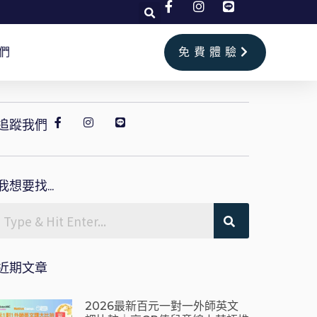
們
免費體驗
追蹤我們
我想要找...
近期文章
2026最新百元一對一外師英文