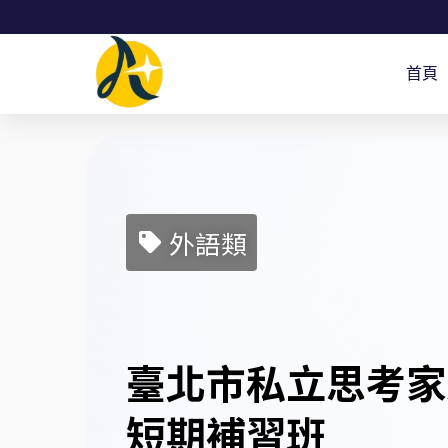
跳
至
首頁
主
要
內
容
外語類
臺北市私立思考家
短期補習班