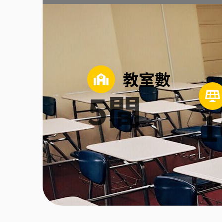
教室數
5
間
1