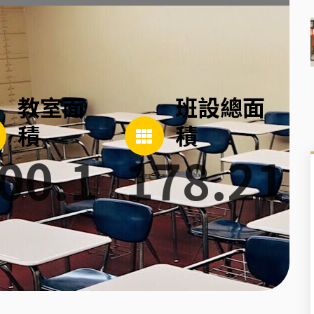
教室面
班設總面
積
積
00.1
178.21