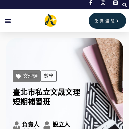
跳
至
免費體驗
主
要
內
容
文理類
數學
臺北市私立文晟文理
短期補習班
負責人
設立人