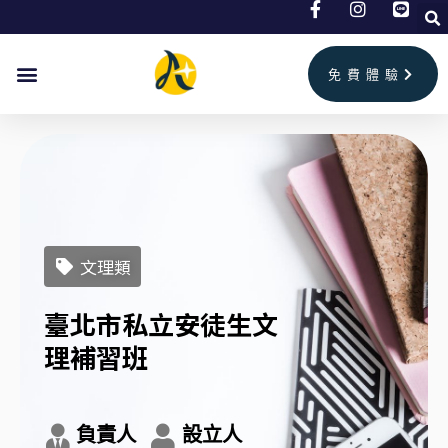
跳
至
主
免費體驗
要
內
容
文理類
臺北市私立安徒生文
理補習班
負責人
設立人