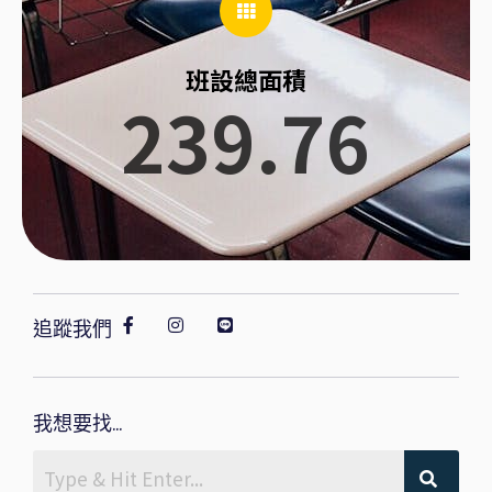
班設總面積
239.76
追蹤我們
我想要找...