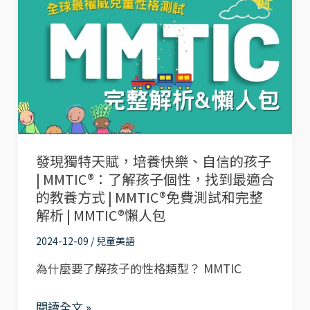
神
現
器！
獨
MMTIC®16
特
型
天
學
賦，
習
培
風
養
格
發現獨特天賦，培養快樂、自信的孩子
快
| MMTIC®：了解孩子個性，找到最適合
懶
樂、
的教養方式 | MMTIC®免費測試和完整
人
自
解析 | MMTIC®懶人包
包
信
2024-12-09
/
兒童美語
的
為什麼要了解孩子的性格類型？ MMTIC
孩
子
閱讀全文 »