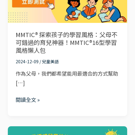
的
學
習
MMTIC® 探索孩子的學習風格：父母不
風
可錯過的育兒神器！MMTIC®16型學習
格：
風格懶人包
父
2024-12-09
/
兒童美語
母
不
作為父母，我們都希望能用最適合的方式幫助
可
[…]
錯
閱讀全文 »
過
的
育
兒
發