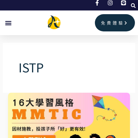
跳
至
主
免費體驗
要
內
容
ISTP
MMTIC®
探
索
孩
子