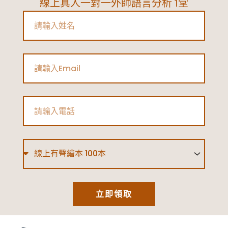
線上真人一對一外師語言分析 1堂
解
Name
析
|
MBTI
Email
懶
人
包
Phone
Type
立即領取