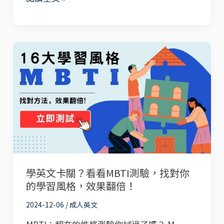
|
MMTIC®：
了
解
學
孩
英
子
文
個
卡
性，
關？
找
看
到
看
最
MBTI
學英文卡關？看看MBTI測驗，找對你
適
測
的學習風格，效果翻倍！
合
驗，
的
找
2024-12-06
/
成人英文
教
對