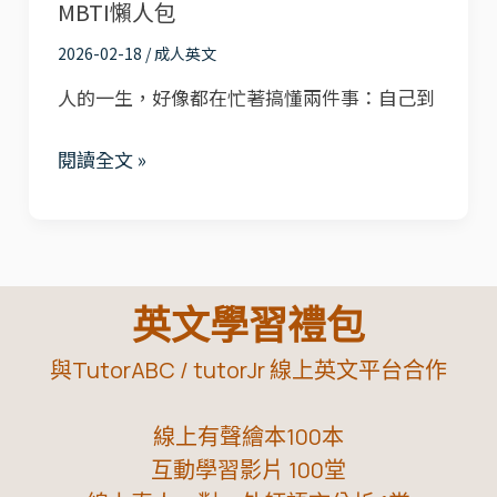
|
MBTI懶人包
中
MMTIC®
2026-02-18
/
成人英文
文
懶
版
人的一生，好像都在忙著搞懂兩件事：自己到
人
小
包
閱讀全文 »
測
驗
｜
MBTI
16
英文學習禮包
型
人
與TutorABC / tutorJr 線上英文平台合作
格
線上有聲繪本100本
完
互動學習影片 100堂
整