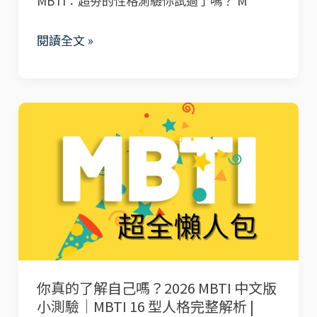
MBTI：超夯的性格測驗你試過了嗎？ M
養
你
方
的
閱讀全文 »
式
學
|
習
MMTIC®
風
你
免
格，
真
費
效
的
測
果
了
試
翻
解
和
倍！
自
完
己
整
嗎？
解
你真的了解自己嗎？2026 MBTI 中文版
2026
析
小測驗｜MBTI 16 型人格完整解析 |
MBTI