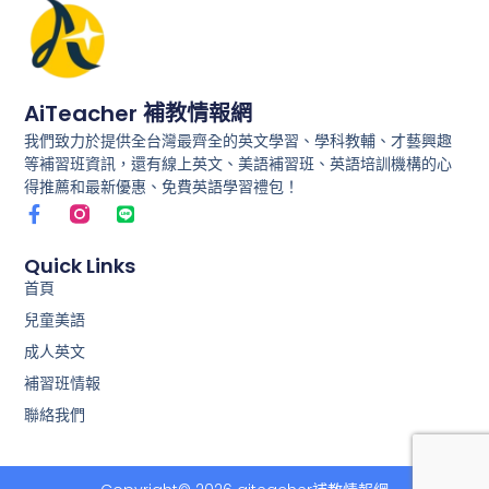
AiTeacher 補教情報網
我們致力於提供全台灣最齊全的英文學習、學科教輔、才藝興趣
等補習班資訊，還有線上英文、美語補習班、英語培訓機構的心
得推薦和最新優惠、免費英語學習禮包！
F
L
a
i
c
n
e
e
Quick Links
b
首頁
o
兒童美語
o
k
成人英文
-
f
補習班情報
聯絡我們