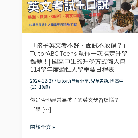
文
考
不
好、
面
「孩子英文考不好、面試不敢講？」
試
TutorABC Teens 幫你一次搞定升學
不
難題！| 國高中生的升學方式懶人包 |
敢
114學年度適性入學重要日程表
講？」
2024-12-27
/
tutorJr學員分享
,
兒童美語
,
國高中
TutorABC
(13~18歲)
Teens
你是否也經常為孩子的英文學習煩惱？
幫
「學 […]
你
一
閱讀全文 »
次