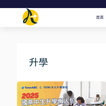
跳
至
首頁
主
要
內
容
升學
「孩
子
英