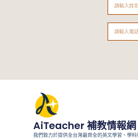
Name
式
懶
人
Phone
包
|
114
學
年
度
適
性
入
學
AiTeacher 補教情報網
重
我們致力於提供全台灣最齊全的英文學習、學科
要